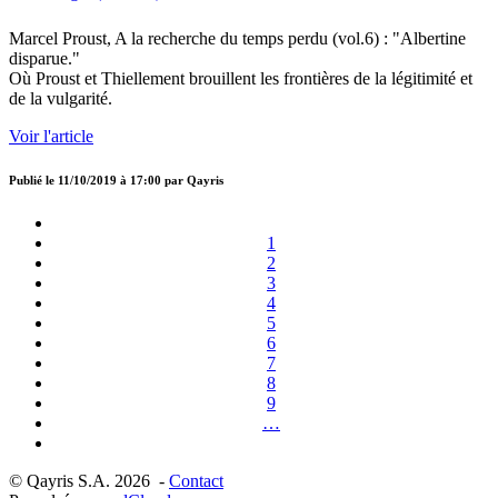
Marcel Proust, A la recherche du temps perdu (vol.6) : "Albertine
disparue."
Où Proust et Thiellement brouillent les frontières de la légitimité et
de la vulgarité.
Voir l'article
Publié le
11/10/2019 à 17:00
par
Qayris
1
2
3
4
5
6
7
8
9
…
© Qayris S.A. 2026 -
Contact